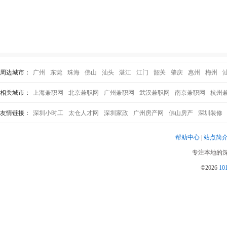
周边城市：
广州
东莞
珠海
佛山
汕头
湛江
江门
韶关
肇庆
惠州
梅州
相关城市：
上海兼职网
北京兼职网
广州兼职网
武汉兼职网
南京兼职网
杭州
友情链接：
深圳小时工
太仓人才网
深圳家政
广州房产网
佛山房产
深圳装修
帮助中心
|
站点简
专注本地的深
©2026
1