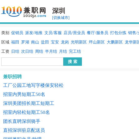
深圳
[切换城市]
类别
促销员
派发/地推
文员/客服
店员/营业员
餐厅/服务员
打包分拣
销售/
区域
福田
罗湖
南山
盐田
宝安
龙岗
光明新区
坪山新区
大鹏新区
龙华新
工资
日结
次日结
周结
半月结
月结
完工结
兼职招聘
工厂公园工地写字楼保安轻松
招室内男短期工50名
深圳美团招长期工短期工
招室内轻松短期工50名
团长直聘深圳骑手
直招深圳驻店配送员