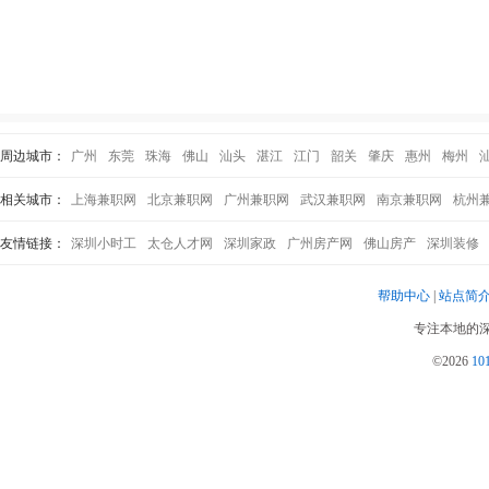
周边城市：
广州
东莞
珠海
佛山
汕头
湛江
江门
韶关
肇庆
惠州
梅州
相关城市：
上海兼职网
北京兼职网
广州兼职网
武汉兼职网
南京兼职网
杭州
友情链接：
深圳小时工
太仓人才网
深圳家政
广州房产网
佛山房产
深圳装修
帮助中心
|
站点简
专注本地的深
©2026
1